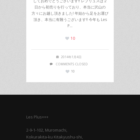
しておめでとうございます!! レプリュスは２
日から初売りを行っており、本当に沢山の
方々にお越し頂きました! 年始から足をお運び
頂き、本当に有難うございます!! 今年も Les
P…
10
2014年1月4日
COMMENTS CLOSED
10
Les Plus+++
2-9-1-102, Muromachi,
Kokurakita-ku Kitakyushu-shi,