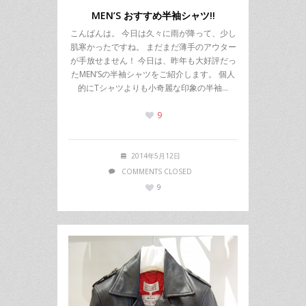
MEN’S おすすめ半袖シャツ!!
こんばんは。 今日は久々に雨が降って、少し
肌寒かったですね。 まだまだ薄手のアウター
が手放せません！ 今日は、昨年も大好評だっ
たMEN’Sの半袖シャツをご紹介します。 個人
的にTシャツよりも小奇麗な印象の半袖…
9
2014年5月12日
COMMENTS CLOSED
9