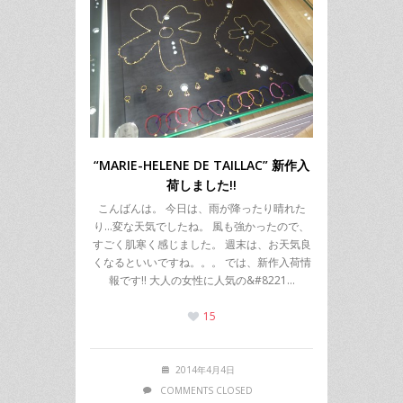
“MARIE-HELENE DE TAILLAC” 新作入
荷しました!!
こんばんは。 今日は、雨が降ったり晴れた
り…変な天気でしたね。 風も強かったので、
すごく肌寒く感じました。 週末は、お天気良
くなるといいですね。。。 では、新作入荷情
報です!! 大人の女性に人気の&#8221…
15
2014年4月4日
COMMENTS CLOSED