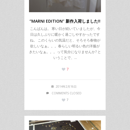
“MARNI EDITION” 新作入荷しました!!
こんばんは。 寒い日が続いていましたが、今
日は久しぶりに暖かく過ごしやすかったです
ね。 このくらいの気温だと、そろそろ春物が
欲しいなぁ。。。春らしい明るい色の洋服が
きたいなぁ。。。って気分になりませんか? と
いうことで、…
7
2014年2月16日
COMMENTS CLOSED
7