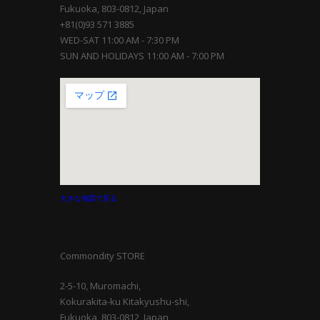
Fukuoka, 803-0812, Japan
+81(0)93 571 3885
WED-SAT 11:00 AM - 7:30 PM
SUN AND HOLIDAYS 11:00 AM - 7:00 PM
大きな地図で見る
Commondity STORE
2-5-10, Muromachi,
Kokurakita-ku Kitakyushu-shi,
Fukuoka, 803-0812, Japan