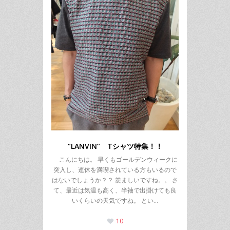
“LANVIN” Tシャツ特集！！
こんにちは。 早くもゴールデンウィークに
突入し、連休を満喫されている方もいるので
はないでしょうか？？ 羨ましいですね。。 さ
て、最近は気温も高く、半袖で出掛けても良
いくらいの天気ですね。 とい…
10