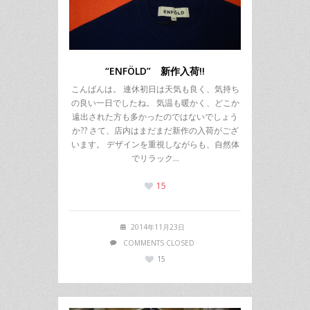
“ENFÖLD” 新作入荷!!
こんばんは。 連休初日は天気も良く、気持ち
の良い一日でしたね。 気温も暖かく、どこか
遠出された方も多かったのではないでしょう
か?? さて、店内はまだまだ新作の入荷がござ
います。 デザインを重視しながらも、自然体
でリラック…
15
2014年11月23日
COMMENTS CLOSED
15