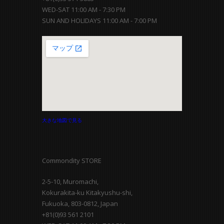
WED-SAT 11:00 AM - 7:30 PM
SUN AND HOLIDAYS 11:00 AM - 7:00 PM
大きな地図で見る
Commondity STORE
2-5-10, Muromachi,
Kokurakita-ku Kitakyushu-shi,
Fukuoka, 803-0812, Japan
+81(0)93 561 2101