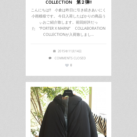
COLLECTION 第２弾!!
こんにちは!! 小倉は昨日に引き続きあいにく
小雨模様です。 今日入荷したばかりの商品う
ぃおご紹介致します。前回好評だっ
た “PORTER X MARNI” COLLABORATION
COLLECTIONが入荷致しまし…
2015年11月14日
COMMENTS CLOSED
8