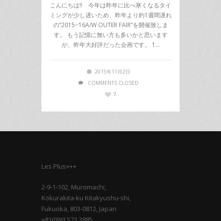
こんにちは!! 今年は昨年に比べ寒くなるタイ
ミングが少し遅いため、昨年より約1週間遅れ
の”2015−16A/W OUTER FAIR”を開催致しま
す。 もう記憶に無い方も多いかと思います
が、昨年大好評だった企画です。 1…
2015年11月2日
COMMENTS CLOSED
7
Les Plus+++
2-9-1-102, Muromachi,
Kokurakita-ku Kitakyushu-shi,
Fukuoka, 803-0812, Japan
+81(0)93 571 3885