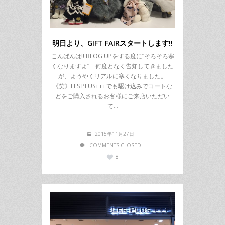
明日より、GIFT FAIRスタートします!!
こんばんは!! BLOG UPをする度に”そろそろ寒
くなりますよ” 何度となく告知してきました
が、ようやくリアルに寒くなりました。
《笑》LES PLUS+++でも駆け込みでコートな
どをご購入されるお客様にご来店いただい
て…
2015年11月27日
COMMENTS CLOSED
8