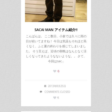
SACAI MAN アイテム紹介!!
こんばんは。 ここ数日、小倉では久々に雨の
日が続いてますね！ 今日は気温もそれほど高
くなく、ふと夏の終わりを感じてしまいまし
た。 そう言えば、近頃の朝晩はなんとなく涼
しくなってきたようなないような。。 さて、
今回はsac…
6
2013年8月25日
COMMENTS CLOSED
6