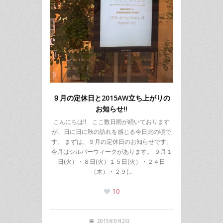
９月の定休日と2015AW立ち上がりの
お知らせ!!
こんにちは!! ここ数日雨が続いております
が、日に日に秋の訪れを感じる今日此の頃で
す。 まずは、９月の定休日のお知らせです。
今月はシルバーウィークがあります。 ９月１
日(火）・８日(火）１５日(火）・２４日
（木）・２９(…
10
2015年9月2日