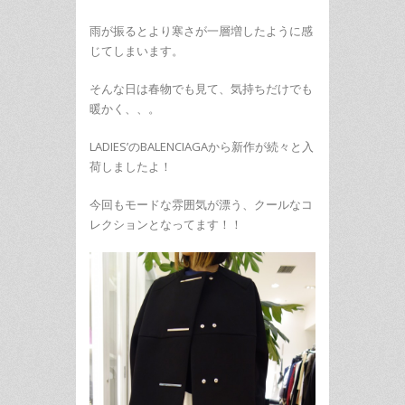
雨が振るとより寒さが一層増したように感
じてしまいます。
そんな日は春物でも見て、気持ちだけでも
暖かく、、。
LADIES’のBALENCIAGAから新作が続々と入
荷しましたよ！
今回もモードな雰囲気が漂う、クールなコ
レクションとなってます！！