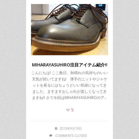
MIHARAYASUHIRO注目アイテム紹介!!
こんにちは! ここ数日、秋晴れの気持ちのいい
天気が続いてますね! 薄手のニットやジャケ
ットを着るにはちょうどいい気候になってき
ました。ますますおしゃれが楽しくなってき
ますね!! さて今回はMIHARAYASUHIROのア…
5
2013年9月19日
COMMENTS CLOSED