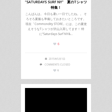
“SATURDAYS SURF NY” 夏のTシャツ
特集！
こんばんは。 今日も暑い一日でしたね。。 そ
ろそろ夏服も準備しておきたいところです。
現在「Commondity STORE」には、この夏使
えそうなTシャツが沢山入荷してます！ 特
に“Saturdays Surf NY&…
6
2015年5月1日
COMMENTS CLOSED
6