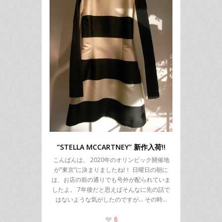
“STELLA MCCARTNEY” 新作入荷!!
こんばんは。 2020年のオリンピック開催地
が”東京”に決まりましたね!！ 日曜日の朝に
は、お店の前の通りでも号外が配られていま
したよ。 7年後だと思えばそんなに先の話で
はないような気がしたのですが… その時…
8