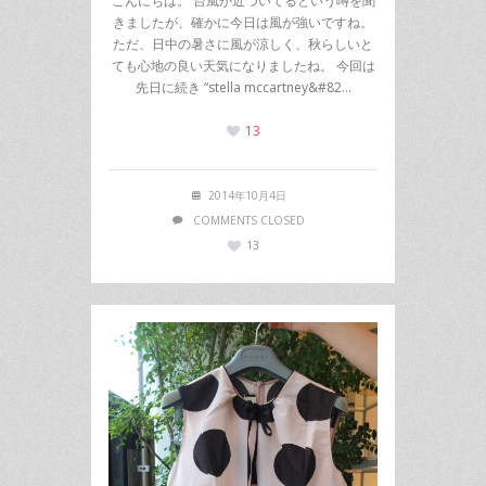
こんにちは。 台風が近づいてるという噂を聞
きましたが、確かに今日は風が強いですね。
ただ、日中の暑さに風が涼しく、秋らしいと
ても心地の良い天気になりましたね。 今回は
先日に続き “stella mccartney&#82…
13
2014年10月4日
COMMENTS CLOSED
13