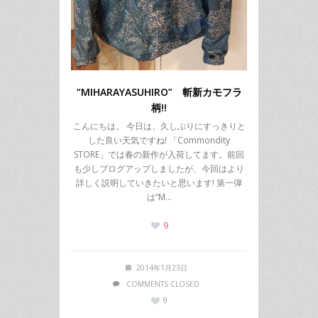
“MIHARAYASUHIRO” 斬新カモフラ
柄!!
こんにちは。 今日は、久しぶりにすっきりと
した良い天気ですね! 「Commondity
STORE」では春の新作が入荷してます。前回
も少しブログアップしましたが、今回はより
詳しく説明していきたいと思います! 第一弾
は“M…
9
2014年1月23日
COMMENTS CLOSED
9