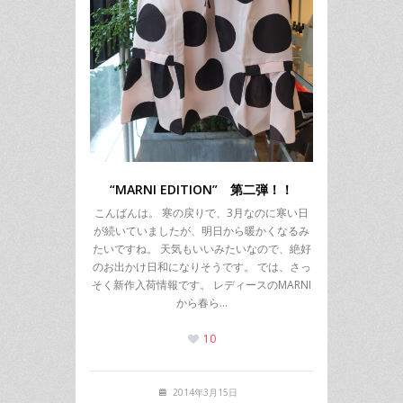
“MARNI EDITION” 第二弾！！
こんばんは。 寒の戻りで、3月なのに寒い日
が続いていましたが、明日から暖かくなるみ
たいですね。 天気もいいみたいなので、絶好
のお出かけ日和になりそうです。 では、さっ
そく新作入荷情報です。 レディースのMARNI
から春ら…
10
2014年3月15日