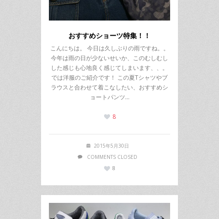
おすすめショーツ特集！！
こんにちは。 今日は久しぶりの雨ですね。。
今年は雨の日が少ないせいか、このむしむし
した感じも心地良く感じてしまいます、、。
では洋服のご紹介です！ この夏Tシャツやブ
ラウスと合わせて着こなしたい、おすすめシ
ョートパンツ…
8
2015年5月30日
COMMENTS CLOSED
8