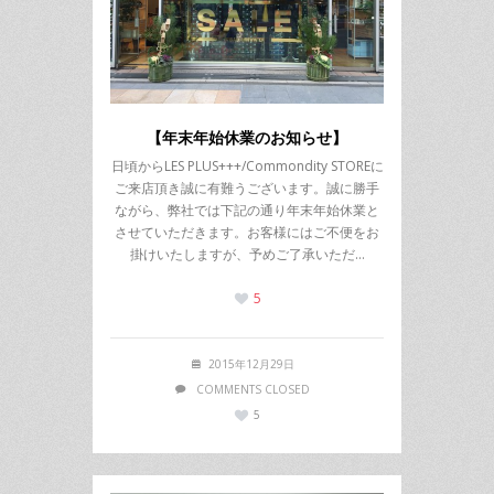
【年末年始休業のお知らせ】
日頃からLES PLUS+++/Commondity STOREに
ご来店頂き誠に有難うございます。誠に勝手
ながら、弊社では下記の通り年末年始休業と
させていただきます。お客様にはご不便をお
掛けいたしますが、予めご了承いただ…
5
2015年12月29日
COMMENTS CLOSED
5