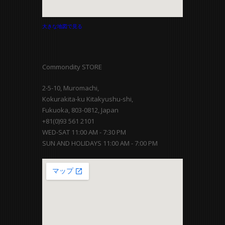
大きな地図で見る
Commondity STORE
2-5-10, Muromachi,
Kokurakita-ku Kitakyushu-shi,
Fukuoka, 803-0812, Japan
+81(0)93 561 2101
WED-SAT 11:00 AM - 7:30 PM
SUN AND HOLIDAYS 11:00 AM - 7:00 PM