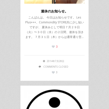
連休のお知らせ。
こんばんは。 今日はお知らせです。 Les
Plus+++、Commondity STORE共に少し短い
ですが、 夏休みとして明日７月２９日
（火）〜３０日（水）の２日間、連休を頂き
ます。 ７月３１日（木）からは通常通り営…
3
2014年7月28日
COMMENTS CLOSED
3