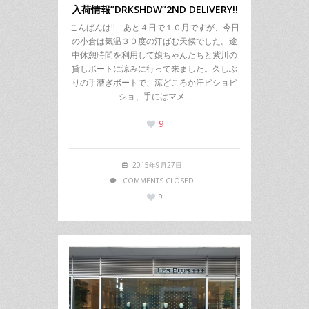
入荷情報”DRKSHDW”2ND DELIVERY!!
こんばんは!! あと４日で１０月ですが、今日
の小倉は気温３０度の汗ばむ天候でした。途
中休憩時間を利用して娘ちゃんたちと紫川の
貸しボートに涼みに行って来ました。久しぶ
りの手漕ぎボートで、涼どころか汗ビショビ
ショ、手にはマメ…
9
2015年9月27日
COMMENTS CLOSED
9