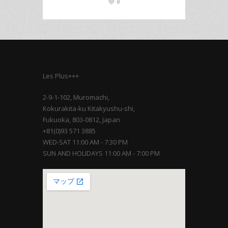
8
Les Plus+++
2-9-1-102, Muromachi,
Kokurakita-ku Kitakyushu-shi,
Fukuoka, 803-0812, Japan
+81(0)93 571 3885
WED-SAT 11:00 AM - 7:30 PM
SUN AND HOLIDAYS 11:00 AM - 7:00 PM