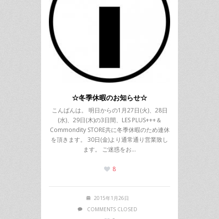
☆冬季休暇のお知らせ☆
こんばんは。 明日からの1月27日(火)、28日
(水)、29日(木)の3日間、LES PLUS+++＆
Commondity STORE共に冬季休暇のため連休
を頂きます。 30日(金)より通常通り営業致し
ます。 ご迷惑をお…
8
2015年1月26日
COMMENTS CLOSED