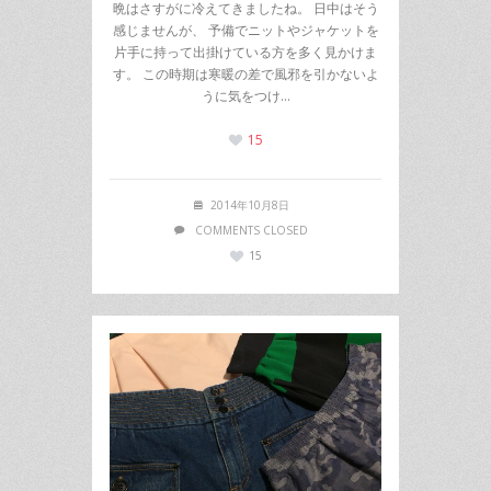
晩はさすがに冷えてきましたね。 日中はそう
感じませんが、 予備でニットやジャケットを
片手に持って出掛けている方を多く見かけま
す。 この時期は寒暖の差で風邪を引かないよ
うに気をつけ…
15
2014年10月8日
COMMENTS CLOSED
15