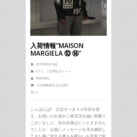
入荷情報”MAISON
MARGIELA ⑩ ⑭”
2015年9月14日
E.T.C...
/
LESPLUS＋＋＋
FREEWILL
COMMENTS CLOSED
5
こんばんは!! 記念すべき２０年目を迎
え、お祝いのお花やご来店頂き誠に有難う
ございました。自分自身はピンときません
でしたが、お祝いメッセージを頂き継続し
てきた事に対する重さを暖かいお言葉で実