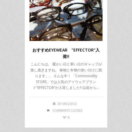
おすすめEYEWEAR ”EFFECTOR”入
荷!!
こんにちは。 暖かい日と寒い日のギャップが
激し過ぎますね。 春物と冬物の使い分けに困
ります。。 そんな中！ 「Commondity
STORE」では人気のアイウェアブラン
ド“EFFECTOR”が入荷しました!! 以前から…
2014年2月5日
COMMENTS CLOSED
6