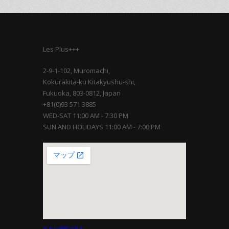
Les Plus+++
2-9-1-102, Muromachi,
Kokurakita-ku Kitakyushu-shi,
Fukuoka, 803-0812, Japan
+81(0)93 571 3885
WED-SAT 11:00 AM - 7:30 PM
SUN AND HOLIDAYS 11:00 AM - 7:00 PM
大きな地図で見る