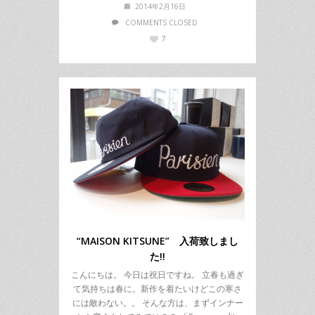
2014年2月16日
COMMENTS CLOSED
7
“MAISON KITSUNE” 入荷致しまし
た!!
こんにちは。 今日は祝日ですね。 立春も過ぎ
て気持ちは春に。新作を着たいけどこの寒さ
には敵わない。。 そんな方は、まずインナー