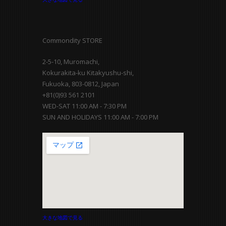
Commondity STORE
2-5-10, Muromachi,
Kokurakita-ku Kitakyushu-shi,
Fukuoka, 803-0812, Japan
+81(0)93 561 2101
WED-SAT 11:00 AM - 7:30 PM
SUN AND HOLIDAYS 11:00 AM - 7:00 PM
大きな地図で見る