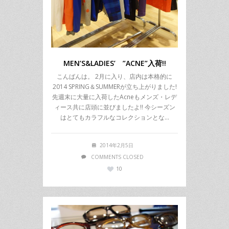
MEN’S&LADIES’ ”ACNE”入荷!!
こんばんは。 2月に入り、店内は本格的に
2014 SPRING＆SUMMERが立ち上がりました!
先週末に大量に入荷したAcneもメンズ・レデ
ィース共に店頭に並びましたよ!! 今シーズン
はとてもカラフルなコレクションとな…
2014年2月5日
COMMENTS CLOSED
10