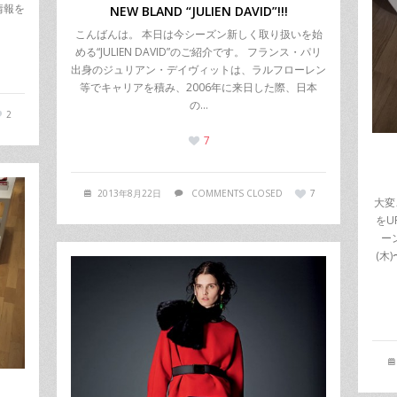
情報を
NEW BLAND “JULIEN DAVID”!!!
こんばんは。 本日は今シーズン新しく取り扱いを始
める“JULIEN DAVID”のご紹介です。 フランス・パリ
出身のジュリアン・デイヴィットは、ラルフローレン
等でキャリアを積み、2006年に来日した際、日本
の…
2
7
2013年8月22日
COMMENTS CLOSED
7
大変
をU
ー
(木