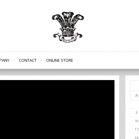
PANY
CONTACT
ONLINE STORE
月
3
10
17
24