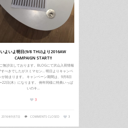
いよいよ明日(9/8 THU)より2016AW
CAMPAIGN START!!
ご無沙汰しております。BLOGにて沢山入荷情報
Pすべきでしたがスミマセン… 明日よりキャンペ
ンが始まります。 キャンペーン期間は、9月8日
)〜22日(木）になります。 例年同様に特典いっぱ
いのキ…
3
2016年9月7日
COMMENTS CLOSED
3