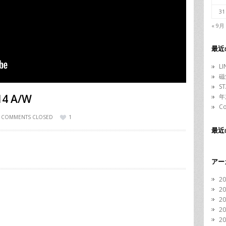
31
« 9月
最近
L
磁
S
14 A/W
年
C
COMMENTS CLOSED
1
最近
アー
2
2
2
2
2