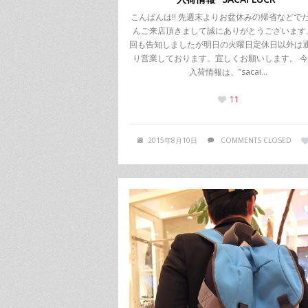
こんばんは!! 先週末よりお盆休みの帰省などで
んご来店頂きまして誠にありがとうございます
回も告知しましたが明日の火曜日定休日以外は
り営業しております。宜しくお願いします。 
入荷情報は、”sacai…
11
2015年8月10日
COMMENTS CLOSED