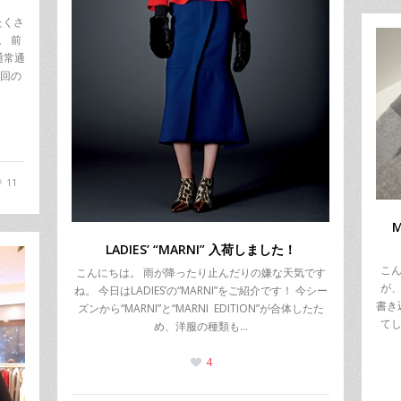
たくさ
。 前
通常通
今回の
11
M
LADIES’ “MARNI” 入荷しました！
こん
こんにちは。 雨が降ったり止んだりの嫌な天気です
が、
ね。 今日はLADIES’の“MARNI”をご紹介です！ 今シー
書き
ズンから“MARNI”と“MARNI EDITION”が合体したた
てし
め、洋服の種類も…
4