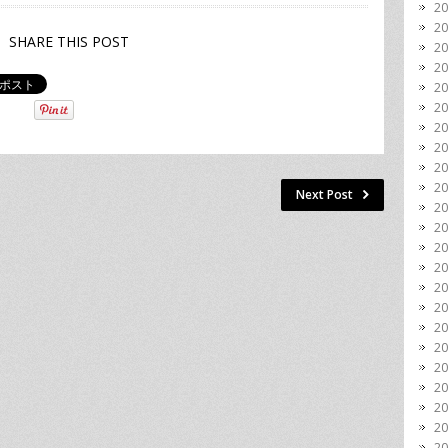
2
2
SHARE THIS POST
2
2
2
2
2
2
2
2
Next Post
2
2
2
2
2
2
2
2
2
2
2
2
2